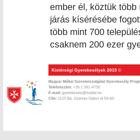
ember él, köztük több
járás kísérésébe fogot
több mint 700 település
csaknem 200 ezer gye
Kistérségi Gyerekesélyek 2015
©
Magyar Máltai Szeretetszolgálat Gyerekesély Prog
Telefonszám:
+36 1 391-4750
E-mail:
gyerekesely@maltai.hu
Cím:
1125 Bp. Szarvas Gábor út 58-60.