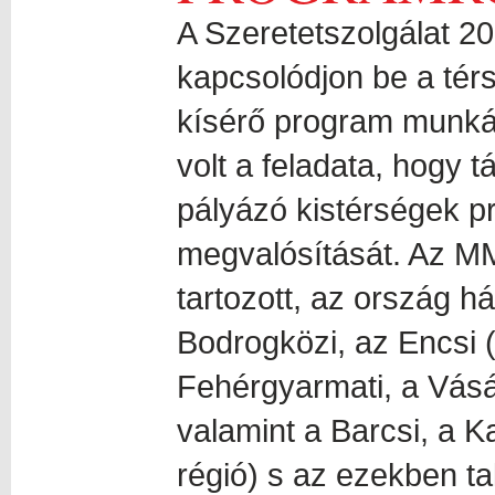
A Szeretetszolgálat 20
kapcsolódjon be a tér
kísérő program munká
volt a feladata, hogy
pályázó kistérségek pr
megvalósítását. Az MM
tartozott, az ország h
Bodrogközi, az Encsi 
Fehérgyarmati, a Vásá
valamint a Barcsi, a Ka
régió) s az ezekben ta