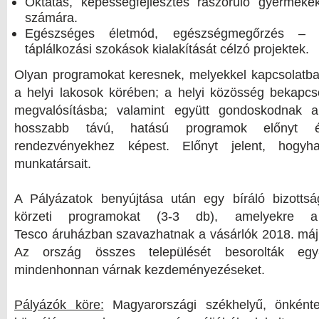
Oktatás, képességfejlesztés rászoruló gyermekek,
számára.
Egészséges életmód, egészségmegőrzés – 
táplálkozási szokások kialakítását célzó projektek.
Olyan programokat keresnek, melyekkel kapcsolatban
a helyi lakosok körében; a helyi közösség bekapcs
megvalósításba; valamint együtt gondoskodnak a 
hosszabb távú, hatású programok előnyt é
rendezvényekhez képest. Előnyt jelent, hogy
munkatársait.
A Pályázatok benyújtása után egy bíráló bizottsá
körzeti programokat (3-3 db), amelyekre a t
Tesco áruházban szavazhatnak a vásárlók 2018. május
Az ország összes települését besorolták egy
mindenhonnan várnak kezdeményezéseket.
Pályázók köre:
Magyarországi székhelyű, önkénte