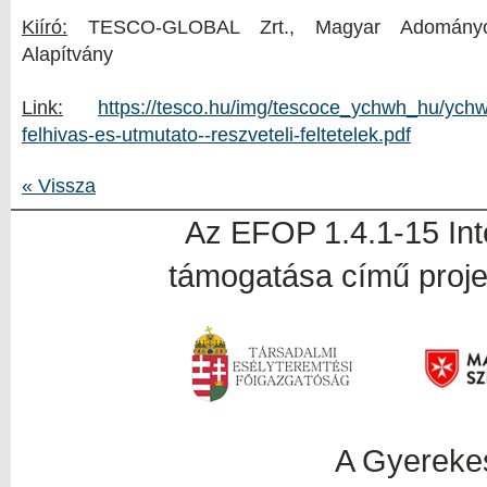
Kiíró:
TESCO-GLOBAL Zrt., Magyar Adományoz
Alapítvány
Link:
https://tesco.hu/img/tescoce_ychwh_hu/ychw
felhivas-es-utmutato--reszveteli-feltetelek.pdf
« Vissza
Az EFOP 1.4.1-15 In
támogatása című proje
A Gyerekesély proj