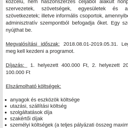
közcélú, nem haszonszerzés céljából alakult nonpro
szervezetek, szövetségek, egyesületek és ala
szövetkezetek; illetve informális csoportok, amennyi
adminisztratív szempontból befogadja őket. Egy sz
nyújthat be.
Megvalósítási időszak:
2018.08.01-2019.05.31. Le
meg kell kezdeni a programot.
Díjazás:
1. helyezett 400.000 Ft, 2. helyezett 20
100.000 Ft
Elszámolható költségek:
anyagok és eszközök költsége
utazási, szállítási költség
szolgáltatások díja
szakértői díjak
személyi költségek (a teljes pályázati összeg max