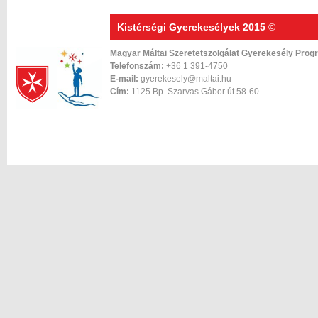
Kistérségi Gyerekesélyek 2015
©
Magyar Máltai Szeretetszolgálat Gyerekesély Prog
Telefonszám:
+36 1 391-4750
E-mail:
gyerekesely@maltai.hu
Cím:
1125 Bp. Szarvas Gábor út 58-60.