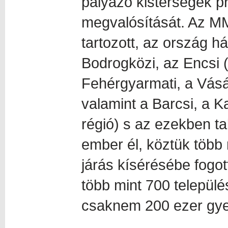
pályázó kistérségek pr
megvalósítását. Az MM
tartozott, az ország h
Bodrogközi, az Encsi 
Fehérgyarmati, a Vásá
valamint a Barcsi, a Ka
régió) s az ezekben ta
ember él, köztük több
járás kísérésébe fogot
több mint 700 település
csaknem 200 ezer gye