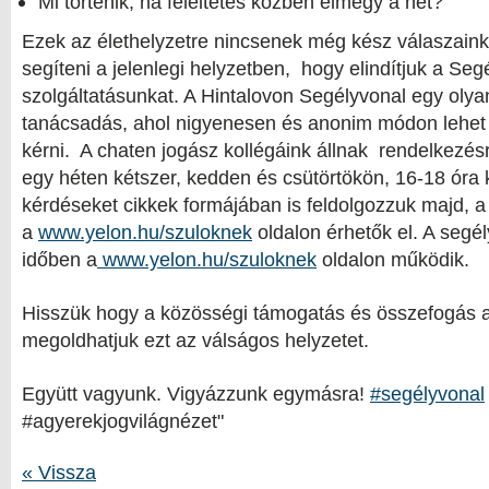
Mi történik, ha feleltetés közben elmegy a net?
Ezek az élethelyzetre nincsenek még kész válaszaink
segíteni a jelenlegi helyzetben, hogy elindítjuk a Seg
szolgáltatásunkat. A Hintalovon Segélyvonal egy olya
tanácsadás, ahol nigyenesen és anonim módon lehet
kérni. A chaten jogász kollégáink állnak rendelkezésr
egy héten kétszer, kedden és csütörtökön, 16-18 óra 
kérdéseket cikkek formájában is feldolgozzuk majd, a
a
www.yelon.hu/szuloknek
oldalon érhetők el. A segél
időben a
www.yelon.hu/szuloknek
oldalon működik.
Hisszük hogy a közösségi támogatás és összefogás 
megoldhatjuk ezt az válságos helyzetet.
Együtt vagyunk. Vigyázzunk egymásra!
#segélyvonal
#agyerekjogvilágnézet"
« Vissza