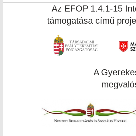
Az EFOP 1.4.1-15 In
támogatása című proje
A Gyerekesély proj
megvalós