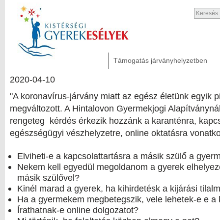
Támogatás járványhelyzetben
2020-04-10
"A koronavírus-járvány miatt az egész életünk egyik pi
megváltozott. A Hintalovon Gyermekjogi Alapítványná
rengeteg kérdés érkezik hozzánk a karanténra, kapcs
egészségügyi vészhelyzetre, online oktatásra vonatk
Elviheti-e a kapcsolattartásra a másik szülő a gyer
Nekem kell egyedül megoldanom a gyerek elhelyez
másik szülővel?
Kinél marad a gyerek, ha kihirdetésk a kijárási tilal
Ha a gyermekem megbetegszik, vele lehetek-e e a
Írathatnak-e online dolgozatot?