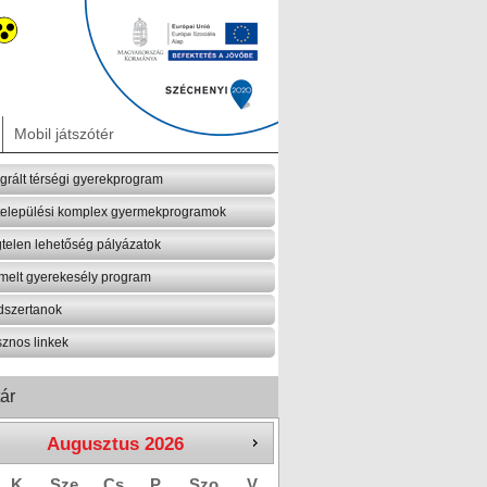
Mobil játszótér
egrált térségi gyerekprogram
települési komplex gyermekprogramok
telen lehetőség pályázatok
melt gyerekesély program
szertanok
znos linkek
ár
Augusztus
2026
K
Sze
Cs
P
Szo
V