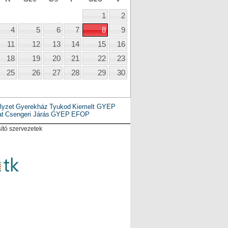
1
2
4
5
6
7
8
9
11
12
13
14
15
16
18
19
20
21
22
23
25
26
27
28
29
30
lyzet
Gyerekház
Tyukod
Kiemelt GYEP
at
Csengeri Járás
GYEP
EFOP
ító szervezetek