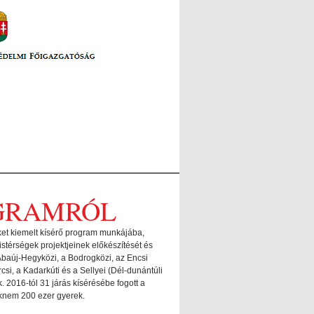
OGRAMRÓL
eket kiemelt kísérő program munkájába,
stérségek projektjeinek előkészítését és
 Abaúj-Hegyközi, a Bodrogközi, az Encsi
si, a Kadarkúti és a Sellyei (Dél-dunántúli
. 2016-tól 31 járás kísérésébe fogott a
saknem 200 ezer gyerek.