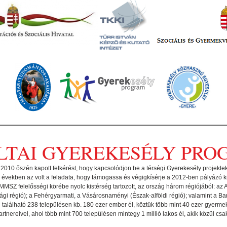
LTAI GYEREKESÉLY PR
 2010 őszén kapott felkérést, hogy kapcsolódjon be a térségi Gyerekesély projekt
években az volt a feladata, hogy támogassa és végigkísérje a 2012-ben pályázó ki
MMSZ felelősségi körébe nyolc kistérség tartozott, az ország három régiójából: az
i régió); a Fehérgyarmati, a Vásárosnaményi (Észak-alföldi régió); valamint a Barc
 található 238 településen kb. 180 ezer ember él, köztük több mint 40 ezer gyermek
artnereivel, ahol több mint 700 településen mintegy 1 millió lakos él, akik közül c