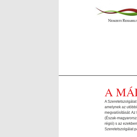
A MÁ
A Szeretetszolgálat
amelynek az utóbbi 
megvalósítását. Az 
(Észak-magyarország
régió) s az ezekben
Szeretetszolgálat p