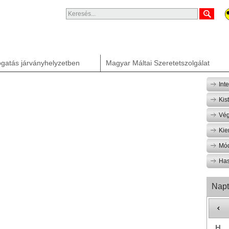
gatás járványhelyzetben
Magyar Máltai Szeretetszolgálat
Int
Kis
Vég
Kie
Mód
Has
Napt
H