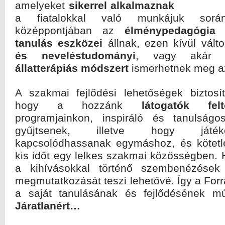
amelyeket
sikerrel alkalmaznak
a fiatalokkal való munkájuk sorá
középpontjában az
élménypedagógia
tanulás eszközei
állnak, ezen kívül vált
és neveléstudományi
, vagy aká
állatterápiás módszert
ismerhetnek meg az
A szakmai fejlődési lehetőségek biztosít
hogy a hozzánk
látogatók felt
programjainkon, inspiráló és tanulságo
gyűjtsenek, illetve hogy játé
kapcsolódhassanak egymáshoz, és kötetle
kis időt egy lelkes szakmai közösségben.
a kihívásokkal történő szembenézések 
megmutatkozását teszi lehetővé. Így a Forr
a saját tanulásának és fejlődésének m
Járatlanért…