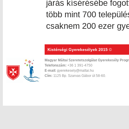
járás kísérésébe fogot
több mint 700 település
csaknem 200 ezer gye
Kistérségi Gyerekesélyek 2015
©
Magyar Máltai Szeretetszolgálat Gyerekesély Prog
Telefonszám:
+36 1 391-4750
E-mail:
gyerekesely@maltai.hu
Cím:
1125 Bp. Szarvas Gábor út 58-60.