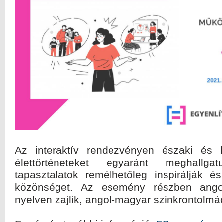
Az interaktív rendezvényen északi és h
élettörténeteket egyaránt meghall
tapasztalatok remélhetőleg inspirálják é
közönséget. Az esemény részben ango
nyelven zajlik, angol-magyar szinkrontolmá