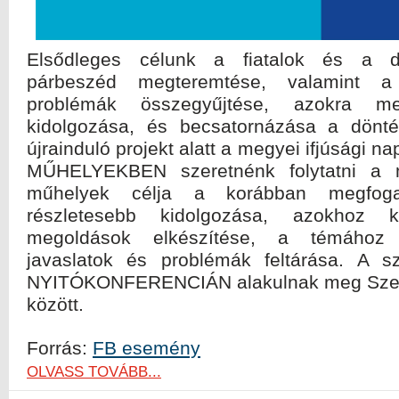
Elsődleges célunk a fiatalok és a dö
párbeszéd megteremtése, valamint a f
problémák összegyűjtése, azokra meg
kidolgozása, és becsatornázása a dönté
újrainduló projekt alatt a megyei ifjúsági 
MŰHELYEKBEN szeretnénk folytatni a 
műhelyek célja a korábban megfogal
részletesebb kidolgozása, azokhoz k
megoldások elkészítése, a témához
javaslatok és problémák feltárása. A 
NYITÓKONFERENCIÁN alakulnak meg Szege
között.
Forrás:
FB esemény
OLVASS TOVÁBB...