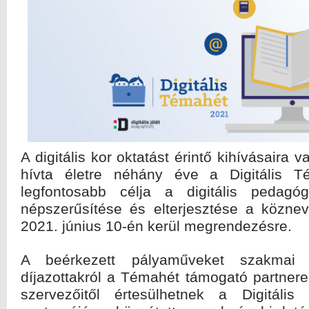
A digitális kor oktatást érintő kihívásaira v
hívta életre néhány éve a Digitális T
legfontosabb célja a digitális pedagó
népszerűsítése és elterjesztése a köznev
2021. június 10-én kerül megrendezésre.
A beérkezett pályaműveket szakmai z
díjazottakról a Témahét támogató partnerei
szervezőitől értesülhetnek a Digitáli