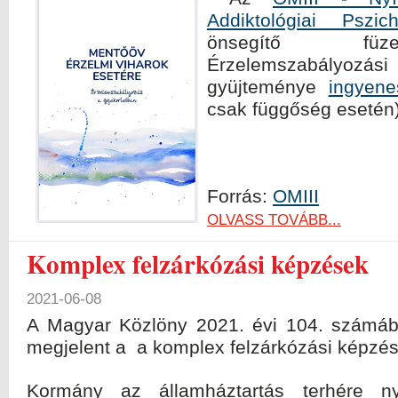
Addiktológiai Pszic
önsegítő füze
Érzelemszabályoz
gyüjteménye
ingyene
csak függőség esetén)
Forrás:
OMIII
OLVASS TOVÁBB...
Komplex felzárkózási képzések
2021-06-08
A Magyar Közlöny 2021. évi 104. számába
megjelent a a komplex felzárkózási képzés
Kormány az államháztartás terhére nyúj