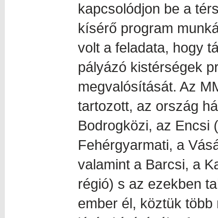
kapcsolódjon be a tér
kísérő program munká
volt a feladata, hogy
pályázó kistérségek pr
megvalósítását. Az MM
tartozott, az ország h
Bodrogközi, az Encsi 
Fehérgyarmati, a Vásá
valamint a Barcsi, a Ka
régió) s az ezekben ta
ember él, köztük több