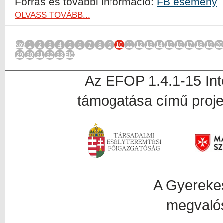
Forrás és további információ:
FB esemény
OLVASS TOVÁBB...
Következő
1
2
3
4
5
6
7
8
9
10
11
12
13
14
15
16
17
18
19
20
29
30
31
32
33
Előző
Az EFOP 1.4.1-15 In
támogatása című proje
A Gyerekesély proj
megvalós