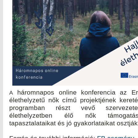
háromnapos online konferencia az Er
A
élethelyzetű nők című projektjének keret
programban részt vevő szervezet
élethelyzetben élő nők támogatás
tapasztalataikat és jó gyakorlataikat osztj