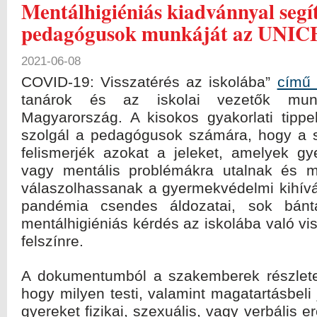
Mentálhigiéniás kiadvánnyal segít
pedagógusok munkáját az UNIC
2021-06-08
COVID-19: Visszatérés az iskolába”
című 
tanárok és az iskolai vezetők mu
Magyarország. A kisokos gyakorlati tippe
szolgál a pedagógusok számára, hogy a 
felismerjék azokat a jeleket, amelyek g
vagy mentális problémákra utalnak és m
válaszolhassanak a gyermekvédelmi kihívá
pandémia csendes áldozatai, sok bánt
mentálhigiéniás kérdés az iskolába való vi
felszínre.
A dokumentumból a szakemberek részlete
hogy milyen testi, valamint magatartásbeli
gyereket fizikai, szexuális, vagy verbális e