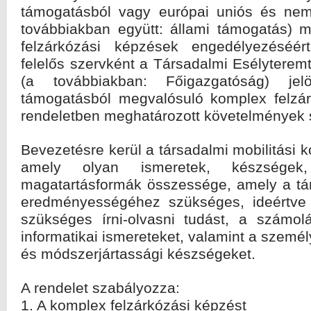
támogatásból vagy európai uniós és nemz
továbbiakban együtt: állami támogatás) 
felzárkózási képzések engedélyezéséért
felelős szervként a Társadalmi Esélyterem
(a továbbiakban: Főigazgatóság) jel
támogatásból megvalósuló komplex felzá
rendeletben meghatározott követelmények sz
Bevezetésre kerül a társadalmi mobilitási 
amely olyan ismeretek, készsége
magatartásformák összessége, amely a tár
eredményességéhez szükséges, ideértve 
szükséges írni-olvasni tudást, a számolá
informatikai ismereteket, valamint a személy
és módszerjártassági készségeket.
A rendelet szabályozza:
1. A komplex felzárkózási képzést