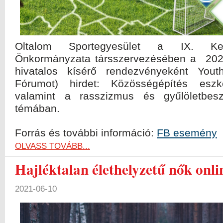
Oltalom Sportegyesület a IX. Ker
Önkormányzata társszervezésében a 202
hivatalos kísérő rendezvényeként Youth
Fórumot) hirdet: Közösségépítés es
valamint a rasszizmus és gyűlöletbesz
témában.
Forrás és további információ:
FB esemény
OLVASS TOVÁBB...
Hajléktalan élethelyzetű nők onli
2021-06-10