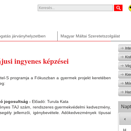
gatás járványhelyzetben
Magyar Máltai Szeretetszolgálat
Int
Kis
usi ingyenes képzései
Vég
Kie
Hitel-S programja a Fókuszban a gyermek projekt keretében
eg:
Mód
Has
ló jogosultság -
Előadó: Turula Kata
Napt
érvényes TAJ szám, rendszeres gyermekvédelmi kedvezmény,
i segély jellemzői, igénybevétele. Adókedvezmények típusai
H