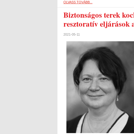
OLVASS TOVÁBB...
Biztonságos terek koc
resztoratív eljárások
2021-05-11