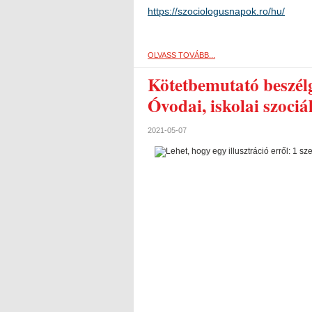
https://szociologusnapok.ro/hu/
OLVASS TOVÁBB...
Kötetbemutató beszélg
Óvodai, iskolai szociál
2021-05-07