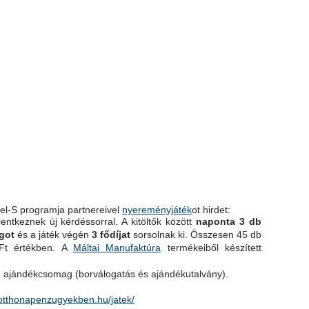
tel-S programja partnereivel
nyereményjáték
ot hirdet:
entkeznek új kérdéssorral. A kitöltők között
naponta 3 db
got
és a játék végén
3 fődíjat
sorsolnak ki.
Összesen 45 db
 Ft értékben. A
Máltai Manufaktúra
termékeiből készített
 ajándékcsomag (borválogatás és ajándékutalvány).
/otthonapenzugyekben.hu/jatek/