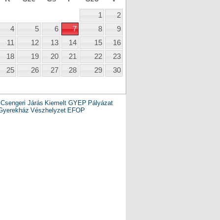
1
2
4
5
6
7
8
9
11
12
13
14
15
16
18
19
20
21
22
23
25
26
27
28
29
30
Csengeri Járás
Kiemelt GYEP
Pályázat
Gyerekház
Vészhelyzet
EFOP