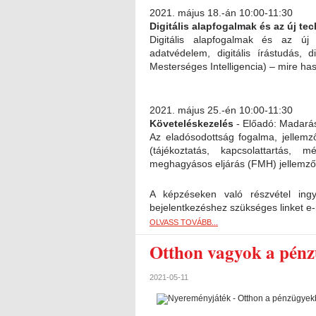
2021. május 18.-án 10:00-11:30
Digitális alapfogalmak és az új te
Digitális alapfogalmak és az új t
adatvédelem, digitális írástudás, di
Mesterséges Intelligencia) – mire ha
2021. május 25.-én 10:00-11:30
Követeléskezelés
- Előadó: Madarás
Az eladósodottság fogalma, jellemz
(tájékoztatás, kapcsolattartás, m
meghagyásos eljárás (FMH) jellemzői
A képzéseken való részvétel ingy
bejelentkezéshez szükséges linket e-
OLVASS TOVÁBB...
Otthon vagyok a pén
2021-05-11