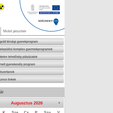
Mobil játszótér
egrált térségi gyerekprogram
települési komplex gyermekprogramok
telen lehetőség pályázatok
melt gyerekesély program
szertanok
znos linkek
ár
Augusztus
2026
K
Sze
Cs
P
Szo
V