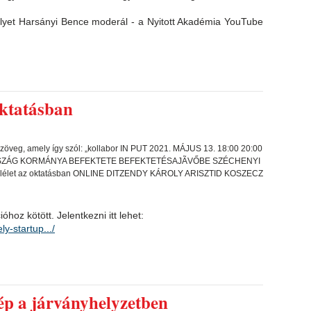
elyet Harsányi Bence moderál - a Nyitott Akadémia YouTube
oktatásban
hoz kötött. Jelentkezni itt lehet:
ly-startup.../
ép a járványhelyzetben