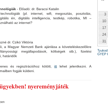
chnológiák
- Előadó: dr. Baracsi Katalin
echnológiák (pl. internet, wifi, megosztás, posztolás,
3
gitális én, digitális intelligencia, testkép, robotika, MI –
10
sználható az internet?
17
24
31
zné dr. Czikó Viktória
ői, a Magyar Nemzeti Bank ajánlása a követeléskezelőkre
Tyukod
éltányossági megállapodások, költségek stb.), fizetési
GYEP
, határidők
enes és regisztrációhoz kötött,
itt
lehet jelentkezni. A
mailben fogják küldeni.
zügyekben! nyereményjáték