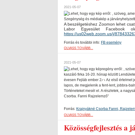
2021-05-07
A beszélgetéshez Zoomon lehet csat
Labor Egyesület Facebook ol
https://us02web.zoom.us/j/878433263
Forrás és további info:
FB esemény
OLVASS TOVÁBB...
2021-05-07
Forrás:
Krajnyákné Csorba Fanni, Rajzele
OLVASS TOVÁBB...
Közösségfejlesztés a j