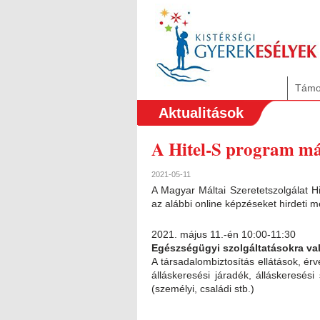
Támo
Aktualitások
A Hitel-S program máj
2021-05-11
A Magyar Máltai Szeretetszolgálat 
az alábbi online képzéseket hirdeti m
2021. május 11.-én 10:00-11:30
Egészségügyi szolgáltatásokra va
A társadalombiztosítás ellátások, 
álláskeresési járadék, álláskeresés
(személyi, családi stb.)