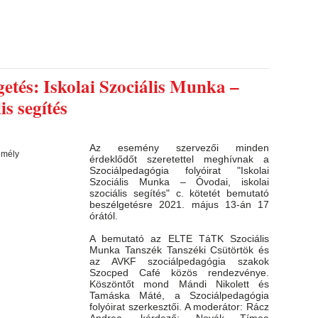
etés: Iskolai Szociális Munka –
is segítés
Az esemény szervezői minden
érdeklődőt szeretettel meghívnak a
Szociálpedagógia folyóirat "Iskolai
Szociális Munka – Óvodai, iskolai
szociális segítés" c. kötetét bemutató
beszélgetésre 2021. május 13-án 17
órától.
A bemutató az ELTE TáTK Szociális
Munka Tanszék Tanszéki Csütörtök és
az AVKF szociálpedagógia szakok
Szocped Café közös rendezvénye.
Köszöntőt mond Mándi Nikolett és
Tamáska Máté, a Szociálpedagógia
folyóirat szerkesztői. A moderátor: Rácz