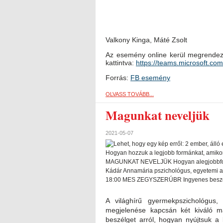
Valkony Kinga, Máté Zsolt
Az esemény online kerül megrendezé
kattintva:
https://teams.microsoft.com/
Forrás:
FB esemény
OLVASS TOVÁBB...
Magunkat neveljük
2021-05-07
A világhírű gyermekpszichológu
megjelenése kapcsán két kiváló 
beszélget arról, hogyan nyújtsuk a