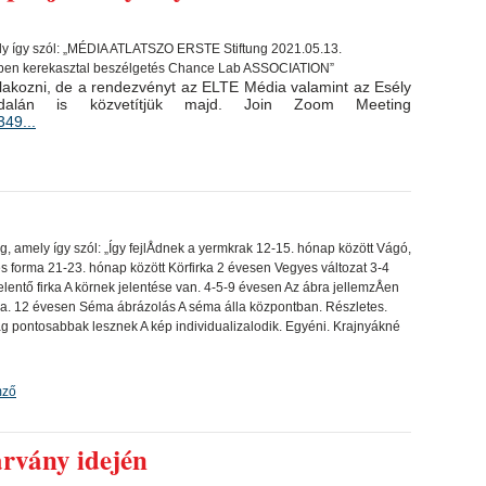
lakozni, de a rendezvényt az ELTE Média valamint az Esély
dalán is közvetítjük majd. Join Zoom Meeting
49...
mző
árvány idején