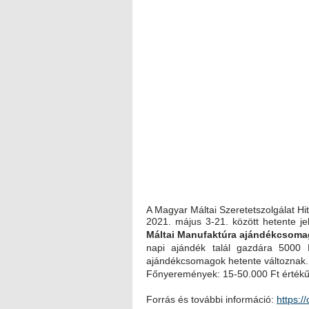
A Magyar Máltai Szeretetszolgálat Hi
2021. május 3-21. között hetente jel
Máltai Manufaktúra ajándékcsoma
napi ajándék talál gazdára 5000
ajándékcsomagok hetente változnak.
Főnyeremények: 15-50.000 Ft értékű
Forrás és további információ:
https:/