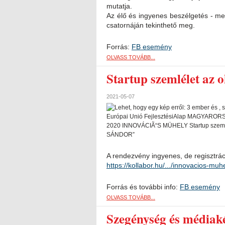
mutatja.
Az élő és ingyenes beszélgetés - m
csatornáján tekinthető meg.
Forrás:
FB esemény
OLVASS TOVÁBB...
Startup szemlélet az 
2021-05-07
A rendezvény ingyenes, de regisztráció
https://kollabor.hu/.../innovacios-muhe
Forrás és további info:
FB esemény
OLVASS TOVÁBB...
Szegénység és médiak