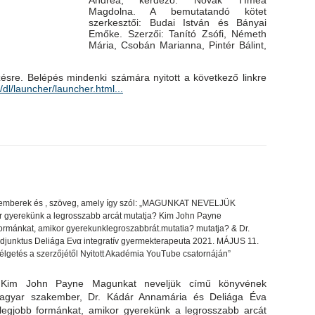
Andrea, kérdező: Novák Tímea
Magdolna. A bemutatandó kötet
szerkesztői: Budai István és Bányai
Emőke. Szerzői: Tanító Zsófi, Németh
Mária, Csobán Marianna, Pintér Bálint,
sre. Belépés mindenki számára nyitott a következő linkre
dl/launcher/launcher.html...
s, Kim John Payne Magunkat neveljük című könyvének
magyar szakember, Dr. Kádár Annamária és Deliága Éva
 legjobb formánkat, amikor gyerekünk a legrosszabb arcát