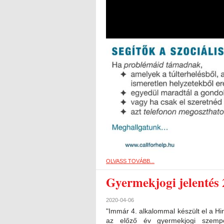
OLVASS TOVÁBB...
Gyermekjogi jelentés
2020-04-06
"Immár 4. alkalommal készült el a Hi
az előző év gyermekjogi szempon