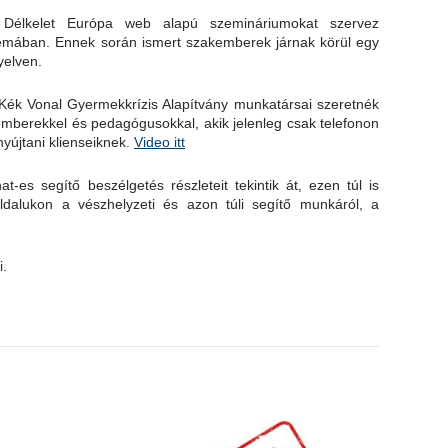
Délkelet Európa web alapú szemináriumokat szervez
ő témában. Ennek során ismert szakemberek járnak körül egy
yelven.
a Kék Vonal Gyermekkrízis Alapítvány munkatársai szeretnék
mberekkel és pedagógusokkal, akik jelenleg csak telefonon
nyújtani klienseiknek.
Video itt
t-es segítő beszélgetés részleteit tekintik át, ezen túl is
dalukon a vészhelyzeti és azon túli segítő munkáról, a
i.