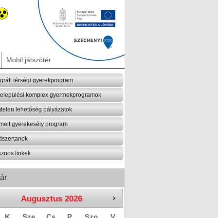
Mobil játszótér
egrált térségi gyerekprogram
települési komplex gyermekprogramok
telen lehetőség pályázatok
melt gyerekesély program
szertanok
znos linkek
ár
Augusztus
2026
K
Sze
Cs
P
Szo
V