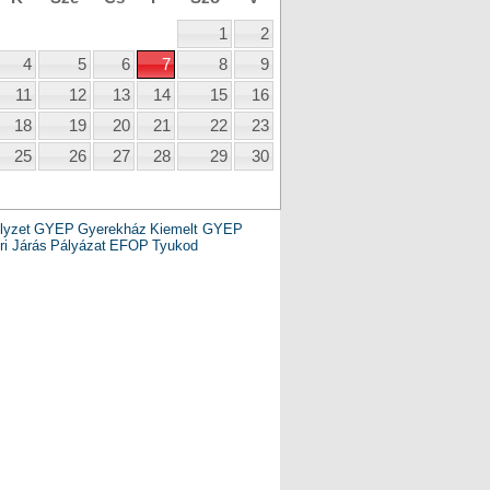
1
2
4
5
6
7
8
9
11
12
13
14
15
16
18
19
20
21
22
23
25
26
27
28
29
30
lyzet
GYEP
Gyerekház
Kiemelt GYEP
i Járás
Pályázat
EFOP
Tyukod