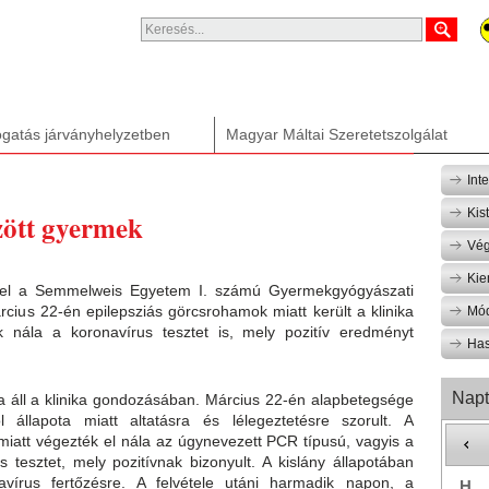
gatás járványhelyzetben
Magyar Máltai Szeretetszolgálat
Int
Kis
zött gyermek
Vég
Kie
a el a Semmelweis Egyetem I. számú Gyermekgyógyászati
árcius 22-én epilepsziás görcsrohamok miatt került a klinika
Mód
ék nála a koronavírus tesztet is, mely pozitív eredményt
Has
Napt
óta áll a klinika gondozásában. Március 22-én alapbetegsége
 állapota miatt altatásra és lélegeztetésre szorult. A
k miatt végezték el nála az úgynevezett PCR típusú, vagyis a
 tesztet, mely pozitívnak bizonyult. A kislány állapotában
írus fertőzésre. A felvétele utáni harmadik napon, a
H