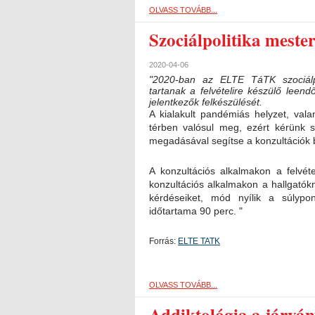
OLVASS TOVÁBB...
Szociálpolitika mesters
2020-04-06
"2020-ban az ELTE TáTK szociálpo
tartanak a felvételire készülő leend
jelentkezők felkészülését.
A kialakult pandémiás helyzet, val
térben valósul meg, ezért kérünk s
megadásával segítse a konzultációk
A konzultációs alkalmakon a felvéte
konzultációs alkalmakon a hallgatók
kérdéseiket, mód nyílik a súlypon
időtartama 90 perc. "
Forrás:
ELTE TATK
OLVASS TOVÁBB...
Addiktológia a járván