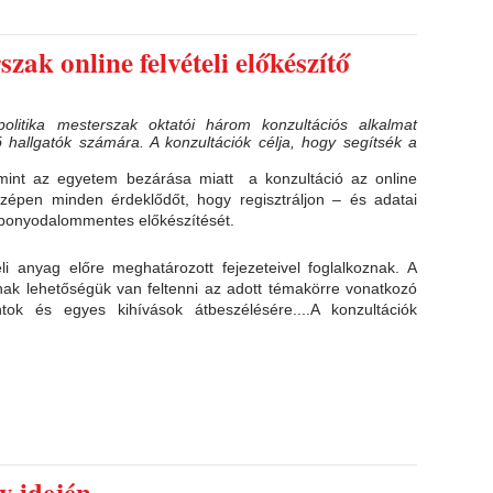
zak online felvételi előkészítő
litika mesterszak oktatói három konzultációs alkalmat
ő hallgatók számára. A konzultációk célja, hogy segítsék a
amint az egyetem bezárása miatt a konzultáció az online
zépen minden érdeklődőt, hogy regisztráljon – és adatai
 bonyodalommentes előkészítését.
li anyag előre meghatározott fejezeteivel foglalkoznak. A
nak lehetőségük van feltenni az adott témakörre vonatkozó
tok és egyes kihívások átbeszélésére....A konzultációk
y idején