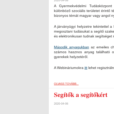
2020-04-06
A Gyermekvédelmi Tudásközpont 
különböző szociális területet érint
bizonyos témát magyar vagy angol n
A járványügyi helyzetre tekintettel 
megosztani tudásukat a segítő szake
és elektronikusan tudnak segítséget 
Második anyagukban
az emeiles cha
számos hasznos anyag található ol
gyerekek helyzetéről.
A Webináriumokra
itt
lehet regisztráln
OLVASS TOVÁBB...
Segítők a segítőkért
2020-04-06