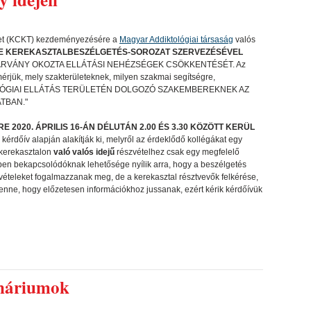
ület (KCKT) kezdeményezésére a
Magyar Addiktológiai társaság
valós
E KEREKASZTALBESZÉLGETÉS-SOROZAT SZERVEZÉSÉVEL
ÁRVÁNY OKOZTA ELLÁTÁSI NEHÉZSÉGEK CSÖKKENTÉSÉT. Az
lmérjük, mely szakterületeknek, milyen szakmai segítségre,
IKTOLÓGIAI ELLÁTÁS TERÜLETÉN DOLGOZÓ SZAKEMBEREKNEK AZ
TBAN."
2020. ÁPRILIS 16-ÁN DÉLUTÁN 2.00 ÉS 3.30 KÖZÖTT KERÜL
 kérdőív alapján alakítják ki, melyről az érdeklődő kollégákat egy
 kerekasztalon
való valós idejű
részvételhez csak egy megfelelő
őben bekapcsolódóknak lehetősége nyílik arra, hogy a beszélgetés
evételeket fogalmazzanak meg, de a kerekasztal résztvevők felkérése,
lenne, hogy előzetesen információkhoz jussanak, ezért kérik kérdőívük
ináriumok