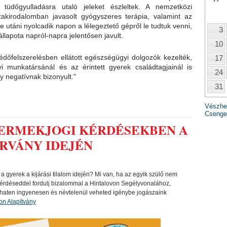
tüdőgyulladásra utaló jeleket észleltek. A nemzetközi
akirodalomban javasolt gyógyszeres terápia, valamint az
e utáni nyolcadik napon a lélegeztető gépről le tudtuk venni,
3
állapota napról-napra jelentősen javult.
10
édőfelszerelésben ellátott egészségügyi dolgozók kezelték,
17
i munkatársánál és az érintett gyerek családtagjainál is
24
y negatívnak bizonyult."
31
Vészhe
Csenger
ERMEKJOGI KÉRDÉSEKBEN A
ÁRVÁNY IDEJÉN
 a gyerek a kijárási tilalom idején? Mi van, ha az egyik szülő nem
kérdéseddel fordulj bizalommal a Hintalovon Segélyvonalához,
 chaten ingyenesen és névtelenül veheted igénybe jogászaink
on Alapítvány