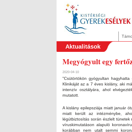
Támo
Aktualitások
Megyógyult egy fertő
2020-04-10
"Csütörtökön gyógyultan hagyhatt
Klinikáját az a 7 éves kislány, aki m
intenzív osztályára, ahol elvégezt
mutatott.
A kislány epilepsziája miatt január 
miatt került az intézménybe, ahol
légútbiztosítás során észlelt tünete
víruskimutatáson alapuló koronavírus
korábban nem utalt semmi koronav