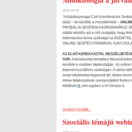
2020-04-06
"A Kábítószerügyi Civil Koordinációs Test
idejű – de később is hozzáférhető –
ONLIN
PRÓBÁLJA SEGÍTENI A KORONAVÍRUS J
alábbi kérdőív azt a célt szolgálja, hogy fe
információra lenne szüksége az ADD
ONLINE SEGÍTÉS FORMÁIVAL KAPCSOLA
AZ ELSŐ KEREKASZTAL BESZÉLGETÉSRE 
SOR.
A kerekasztal tematikus fókuszát jelen
későbbi e-mailben tájékoztatják. Az online
Internet hozzáférés szükséges. A valósi id
során kérdéseket tegyenek fel, illetve észr
illetve felkészülésük szempontjából fontos 
kitöltését
itt
, ami egyben a hír forrása is.
OLVASS TOVÁBB...
Szociális témájú web