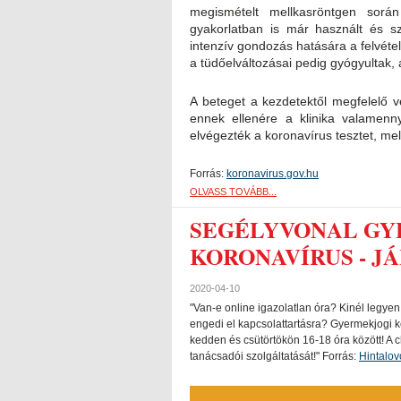
megismételt mellkasröntgen során 
gyakorlatban is már használt és sz
intenzív gondozás hatására a felvétel
a tüdőelváltozásai pedig gyógyultak, 
A beteget a kezdetektől megfelelő v
ennek ellenére a klinika valamenny
elvégezték a koronavírus tesztet, mel
Forrás:
koronavirus.gov.hu
OLVASS TOVÁBB...
SEGÉLYVONAL GY
KORONAVÍRUS - J
2020-04-10
"Van-e online igazolatlan óra? Kinél legyen
engedi el kapcsolattartásra? Gyermekjogi 
kedden és csütörtökön 16-18 óra között! A
tanácsadói szolgáltatását!" Forrás:
Hintalov