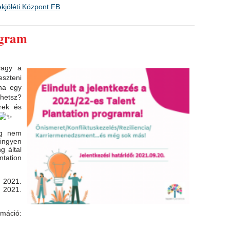
ekjóléti Központ FB
ogram
vagy a
eszteni
ha egy
ehetsz?
erek és
ég nem
 ingyen
g által
tation
 2021.
021.
áció: