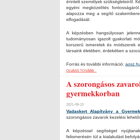
érintett személyek szükségleteiről. 
egyéni megközelítés fontosságáró
alapozza meg a segítő szakemberek
elfogadását.
A képzésben hangsúlyosan jelenne
tudományosan igazolt gyakorlati mó
korszerű ismeretek és módszerek el
társaink életében, érdekében a szociá
Forrás és további információ:
aosz.h
OLVASS TOVÁBB...
A szorongásos zavarok
gyermekkorban
2021-09-15
Vadaskert Alapítvány a Gyerme
szorongásos zavarok kezelési lehető
A képzéssel segítséget nyújtan
felismerésén túl a kialakulást befol