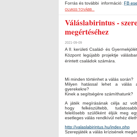
Forrás és további információ:
FB es
OLVASS TOVÁBB...
Váláslabirintus - szer
megértéséhez
2021-09-09
A II. kerületi Család- és Gyermekjólét
Központ legújabb projektje válásba
érintett családok számára.
Mi minden történhet a válás során?
Milyen hatással lehet a válás 
gyerekekre?
Kinek a segítségére számíthatunk?
A játék megírásának célja az volt
hogy felkészültebb, tudatosabb
felelősebb szülőként éljük meg eg
esetleges válás rendkívül nehéz életh
http://valaslabirintus.hu/index.php
Szerepjáték a válás krízisének megé