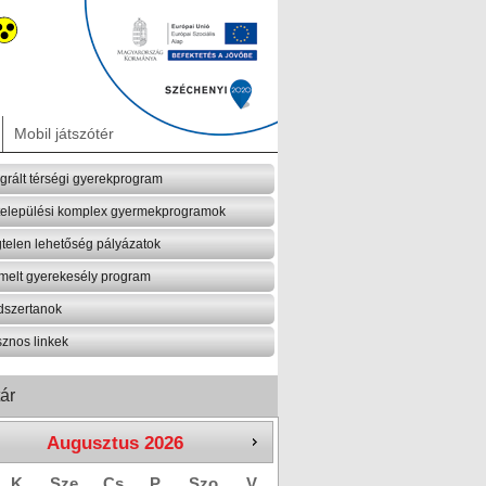
Mobil játszótér
egrált térségi gyerekprogram
települési komplex gyermekprogramok
telen lehetőség pályázatok
melt gyerekesély program
szertanok
znos linkek
ár
Augusztus
2026
K
Sze
Cs
P
Szo
V