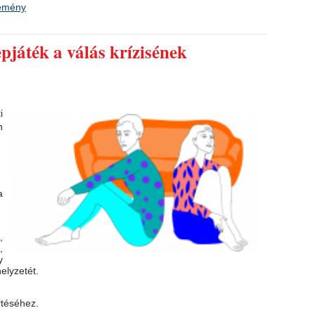
emény
epjáték a válás krízisének
i
n
a
,
,
y
elyzetét.
rtéséhez.