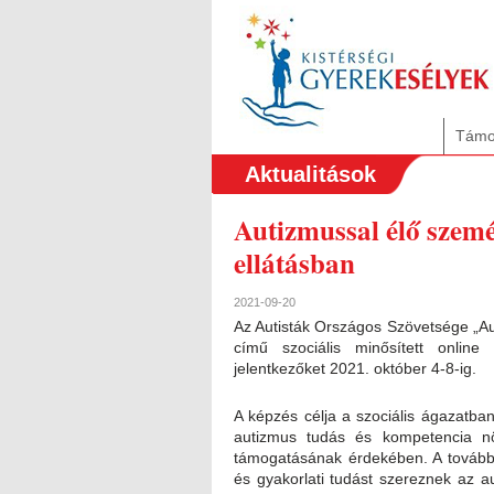
Támo
Aktualitások
Autizmussal élő szemé
ellátásban
2021-09-20
Az Autisták Országos Szövetsége „Au
című szociális minősített online
jelentkezőket 2021. október 4-8-ig.
A képzés célja a szociális ágazatb
autizmus tudás és kompetencia nö
támogatásának érdekében. A továbbk
és gyakorlati tudást szereznek az a