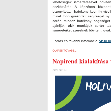
lehetőségek ismertetésével bővít
eszköztárát. A képzésen közpon
bizonyítottan hatékony kognitív-vis
minél több gyakorlati segítséget n
során mindez hatékony segítséget
ajánlják, akik munkájuk során t
ismereteiket szeretnék bővíteni, gyako
Forrás és további információ:
vk-m.h
OLVASS TOVÁBB...
Napirend kialakítása
2021-09-13