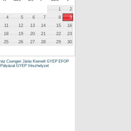
1
2
4
5
6
7
8
9
11
12
13
14
15
16
18
19
20
21
22
23
25
26
27
28
29
30
ház
Csengeri Járás
Kiemelt GYEP
EFOP
Pályázat
GYEP
Vészhelyzet