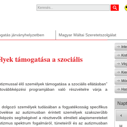
gatás járványhelyzetben
Magyar Máltai Szeretetszolgálat
Int
Kis
lyek támogatása a szociális
Vég
Kie
Mód
tizmussal élő személyek támogatása a szociális ellátásban”
 továbbképzési programjában való részvételre várja a
Has
Napt
an dolgozó személyek tudásában a fogyatékosság specifikus
velése az autizmusban érintett személyek szakszerűbb
épzés segítségével a résztvevők elméleti alapismereteket
utizmus spektrum fogalmáról, tüneteiről és az autizmusban
H