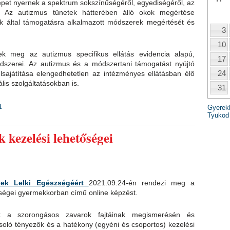
Képet nyernek a spektrum sokszínűségéről, egyediségéről, az
l. Az autizmus tünetek hátterében álló okok megértése
 által támogatásra alkalmazott módszerek megértését és
3
10
k meg az autizmus specifikus ellátás evidencia alapú,
17
dszerei. Az autizmus és a módszertani támogatást nyújtó
24
sajátítása elengedhetetlen az intézményes ellátásban élő
lis szolgáltatásokban is.
31
u
Gyerek
Tyukod
 kezelési lehetőségei
kek Lelki Egészségéért
2021.09.24-én rendezi meg a
ségei gyermekkorban című online képzést.
ak a szorongásos zavarok fajtáinak megismerésén és
yásoló tényezők és a hatékony (egyéni és csoportos) kezelési