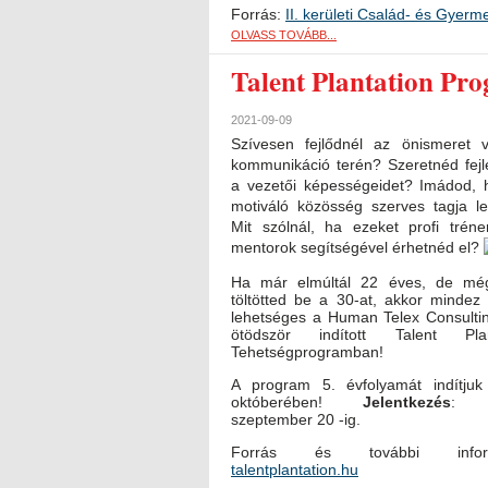
Forrás:
II. kerületi Család- és Gyerm
OLVASS TOVÁBB...
Talent Plantation Pr
2021-09-09
Szívesen fejlődnél az önismeret 
kommunikáció terén? Szeretnéd fejl
a vezetői képességeidet? Imádod, 
motiváló közösség szerves tagja l
Mit szólnál, ha ezeket profi trén
mentorok segítségével érhetnéd el?
Ha már elmúltál 22 éves, de m
töltötted be a 30-at, akkor mindez
lehetséges a Human Telex Consultin
ötödször indított Talent Plan
Tehetségprogramban!
A program 5. évfolyamát indítjuk
októberében!
Jelentkezés
: 2
szeptember 20 -ig.
Forrás és további inform
talentplantation.hu