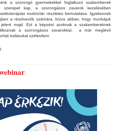
enénk a szorongó gyermekekkel foglalkozó szakemberek
ti szerepet kap, a szorongásos zavarok kezelésében
elkedésterápiás eszköztár részletes bemutatása. Igyekeznek
yújtani a résztvevők számára, bízva abban, hogy munkájuk
 jelent majd. Ezt a képzést azoknak a szakembereknek
alálkoznak a szorongásos zavarokkal, a már meglévő
rlati tudásukat szélesíteni.
u
 webinar