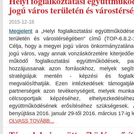
Helyi foglalkoztatási együttműkö
jogú város területén és várostérs
2015-12-18
Megjelent
a „Helyi foglalkoztatási együttműködé
területén és várostérségében” című (TOP-6.8.2-
Célja, hogy a megyei jogú város önkormányzatána
jogú város, vagy annak vonzáskörzetére kiterjedőe
működő foglalkoztatási együttműködések, pa
hozzájussanak azon forrásokhoz, melyek segíts
stratégiájuk mentén - képzési és foglalkoz
megvalósíthatják. Ezen intézkedések támogatj
partnerségek azon tevékenységeit, melyek munka
célcsoportjaik képzéséhez, elhelyezkedés
együttműködésének erősítéséhez szükségesek. 
benyújtása 2016. január 29-től 2016. március 17-ig 
OLVASS TOVÁBB...