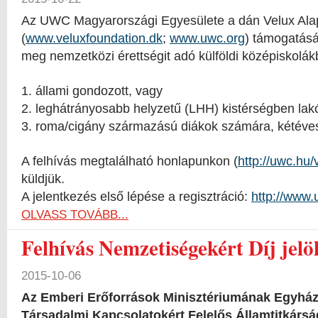
Az UWC Magyarországi Egyesülete a dán Velux Ala
(
www.veluxfoundation.dk
;
www.uwc.org
) támogatásáv
meg nemzetközi érettségit adó külföldi középiskolák
1. állami gondozott, vagy
2. leghátrányosabb helyzetű (LHH) kistérségben lak
3. roma/cigány származású diákok számára, kétéves
A felhívás megtalálható honlapunkon (
http://uwc.hu/
küldjük.
A jelentkezés első lépése a regisztráció:
http://www.
OLVASS TOVÁBB...
Felhívás Nemzetiségekért Díj jelö
2015-10-06
Az Emberi Erőforrások Minisztériumának Egyházi
Társadalmi Kapcsolatokért Felelős Államtitkárság