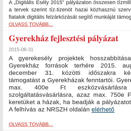
A „Digitális Esély 2015” pályázaton összesen tízmilli
a tervek szerint tíz-tizenöt hazai közhasznú szer
fiatalok digitális felzárkózását segítő munkáját támog
OLVASS TOVÁBB...
Gyerekház fejlesztési pályázat
2015-08-31
A gyerekesély projektek hosszabbítás
Gyerekház források terhére 2015. au
december 31. közötti időszakra kér
támogatást a Gyerekházak fenntartói. Gye
max. 400e Ft eszközvásárlás
szolgáltatásvásárlásra, azaz max. 750e F
keretüket a házak, ha beadják a pályázato
A felhívás az NRSZH oldalán
elérhető
OLVASS TOVÁBB...