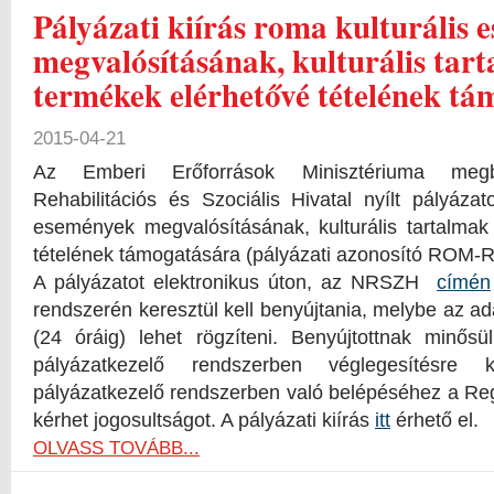
Pályázati kiírás roma kulturális
megvalósításának, kulturális tar
termékek elérhetővé tételének t
2015-04-21
Az Emberi Erőforrások Minisztériuma meg
Rehabilitációs és Szociális Hivatal nyílt pályázat
események megvalósításának, kulturális tartalmak
tételének támogatására (pályázati azonosító ROM-
A pályázatot elektronikus úton, az NRSZH
címén
rendszerén keresztül kell benyújtania, melybe az a
(24 óráig) lehet rögzíteni. Benyújtottnak minős
pályázatkezelő rendszerben véglegesítésre
pályázatkezelő rendszerben való belépéséhez a Re
kérhet jogosultságot. A pályázati kiírás
itt
érhető el.
OLVASS TOVÁBB...