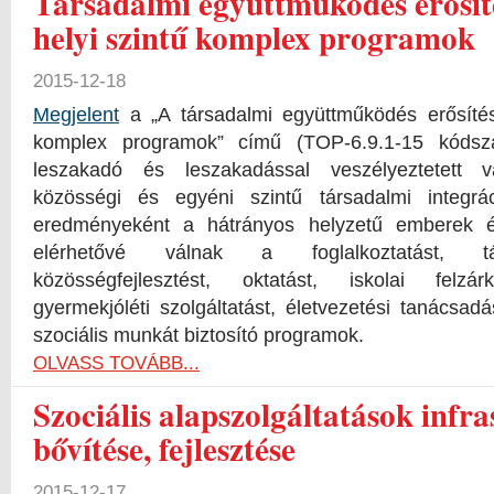
Társadalmi együttműködés erősíté
helyi szintű komplex programok
2015-12-18
Megjelent
a „A társadalmi együttműködés erősítésé
komplex programok” című (TOP-6.9.1-15 kódszá
leszakadó és leszakadással veszélyeztetett v
közösségi és egyéni szintű társadalmi integrá
eredményeként a hátrányos helyzetű emberek éle
elérhetővé válnak a foglalkoztatást, tár
közösségfejlesztést, oktatást, iskolai felzárk
gyermekjóléti szolgáltatást, életvezetési tanácsadá
szociális munkát biztosító programok.
OLVASS TOVÁBB...
Szociális alapszolgáltatások infr
bővítése, fejlesztése
2015-12-17