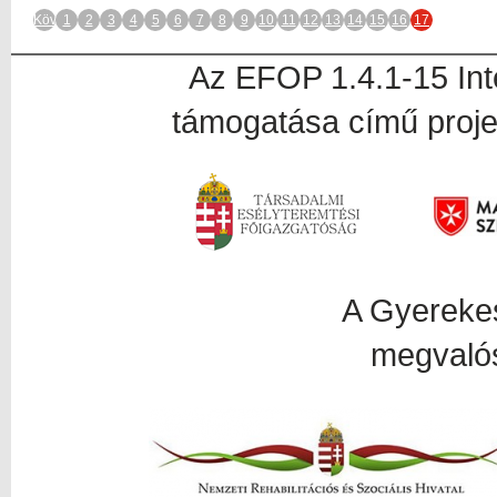
Következő
1
2
3
4
5
6
7
8
9
10
11
12
13
14
15
16
17
Az EFOP 1.4.1-15 In
támogatása című proje
A Gyerekesély proj
megvalós