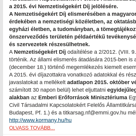
a 2015. évi Nemzetiségekért Díj jelölésére.
A Nemzetiségekért Díj elismerésében a magyaro
érdekében a nemzetiségi közéletben, az oktatásb
egyházi életben, a tudományban, a tömegtájékoz
önszerveződés területén példaértékű tevékenys
és szervezetek részesülhetnek.
A
Nemzetiségekért Díj
odaítélése a 2/2012. (VIII. 9
történik. Az állami elismerés átadására 2015-ben is
(december 18.) történő megemlékezés kiemelt esemé
A 2015. évi díjazottakra vonatkozó adatokkal és részl
javaslatokat a mellékelt
adatlapon 2015. október 
számított 30 napon belül) lehet eljuttatni
egyidejűleg
alakban
az
Emberi Erőforrások Minisztériuma
Eg
Civil Társadalmi Kapcsolatokért Felelős Államtitkár
Budapest, Pf. 1.) és a titkarsag.nf@emmi.gov.hu mé
http://www.kormany.hu/hu
OLVASS TOVÁBB...