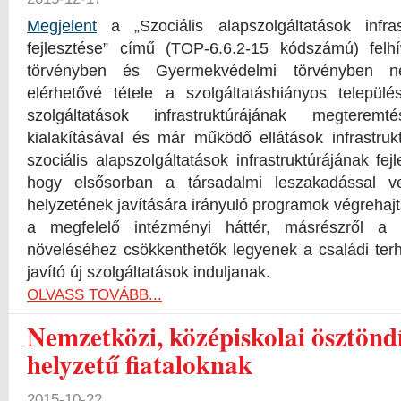
Megjelent
a „Szociális alapszolgáltatások infras
fejlesztése” című (TOP-6.6.2-15 kódszámú) felhí
törvényben és Gyermekvédelmi törvényben neve
elérhetővé tétele a szolgáltatáshiányos telepü
szolgáltatások infrastruktúrájának megteremt
kialakításával és már működő ellátások infrastrukt
szociális alapszolgáltatások infrastruktúrájának fejl
hogy elsősorban a társadalmi leszakadással ves
helyzetének javítására irányuló programok végrehajt
a megfelelő intézményi háttér, másrészről a fo
növeléséhez csökkenthetők legyenek a családi ter
javító új szolgáltatások induljanak.
OLVASS TOVÁBB...
Nemzetközi, középiskolai ösztönd
helyzetű fiataloknak
2015-10-22