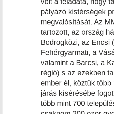
volt a feladata, hogy
pályázó kistérségek pr
megvalósítását. Az MM
tartozott, az ország h
Bodrogközi, az Encsi 
Fehérgyarmati, a Vásá
valamint a Barcsi, a Ka
régió) s az ezekben ta
ember él, köztük több
járás kísérésébe fogot
több mint 700 település
csaknem 200 ezer gye