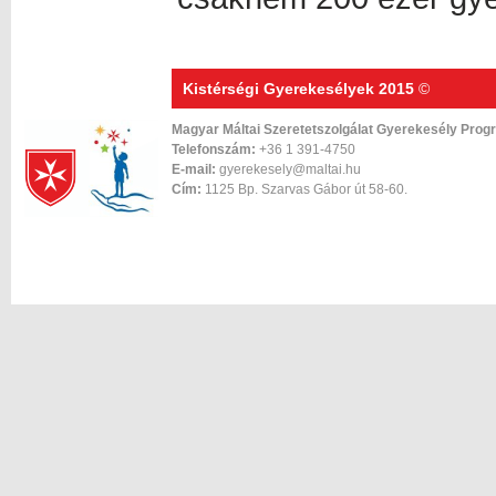
Kistérségi Gyerekesélyek 2015
©
Magyar Máltai Szeretetszolgálat Gyerekesély Prog
Telefonszám:
+36 1 391-4750
E-mail:
gyerekesely@maltai.hu
Cím:
1125 Bp. Szarvas Gábor út 58-60.